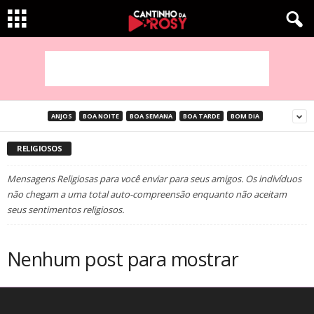
ANJOS
BOA NOITE
BOA SEMANA
BOA TARDE
BOM DIA
RELIGIOSOS
Mensagens Religiosas para você enviar para seus amigos. Os indivíduos
não chegam a uma total auto-compreensão enquanto não aceitam
seus sentimentos religiosos.
Nenhum post para mostrar