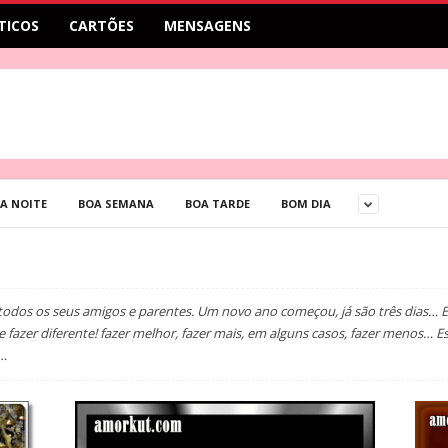
TICOS
CARTÕES
MENSAGENS
A NOITE
BOA SEMANA
BOA TARDE
BOM DIA
todos os seus amigos e parentes. Um novo ano começou, já são três dias… E
e fazer diferente! fazer melhor, fazer mais, em alguns casos, fazer menos…
r…