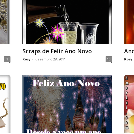
Scraps de Feliz Ano Novo
An
1
Rosy
-
dezembro 28, 2011
10
Rosy