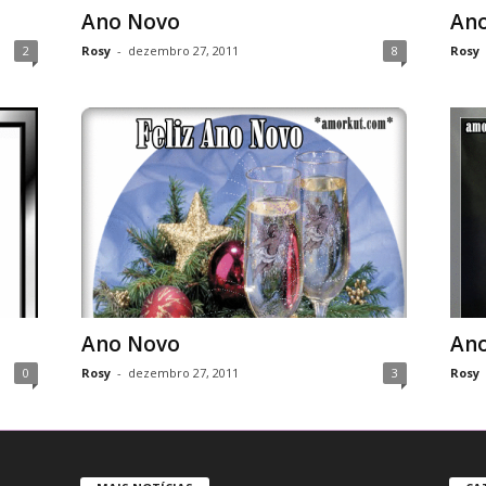
Ano Novo
An
2
Rosy
-
dezembro 27, 2011
8
Rosy
Ano Novo
An
0
Rosy
-
dezembro 27, 2011
3
Rosy