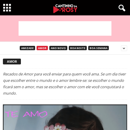
AMIZADE
AMOR
ANO NOVO
BOA NOITE
BOA SEMANA
AMOR
Recados de Amor para você enviar para quem você ama. Se um dia tiver
que escolher entre o mundo e o amor lembre-se: se escolher o mundo
ficará sem o amor, mas se escolher o amor com ele você conquistará o
mundo.