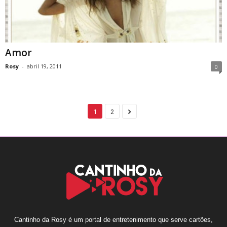
Amor
Rosy
-
abril 19, 2011
0
1
2
Cantinho da Rosy é um portal de entretenimento que serve cartões,