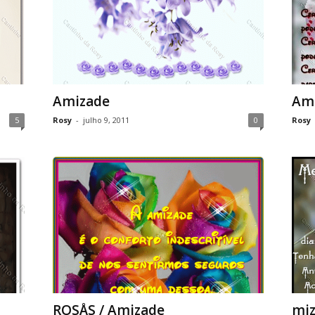
Amizade
Am
5
Rosy
-
julho 9, 2011
0
Rosy
ROSÅS / Amizade
mi