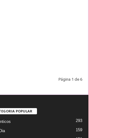
Página 1 de 6
TEGORIA POPULAR
293
ticos
159
Dia