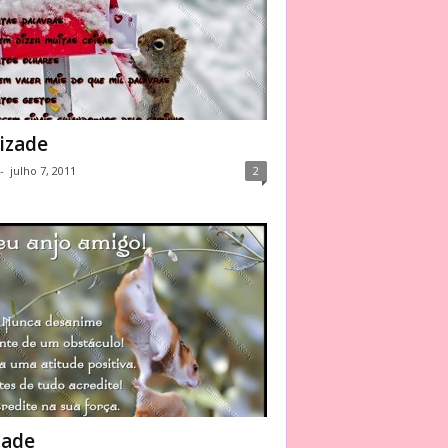
izade
-
julho 7, 2011
2
zade