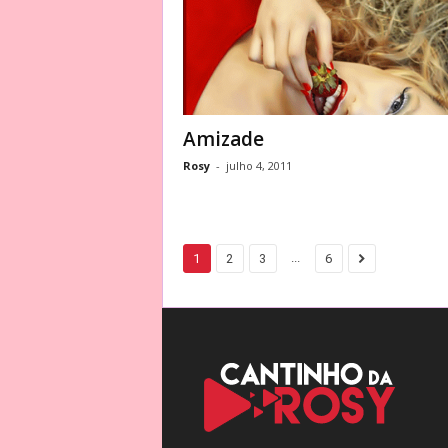
Amizade
Rosy
-
julho 4, 2011
...
1
2
3
6