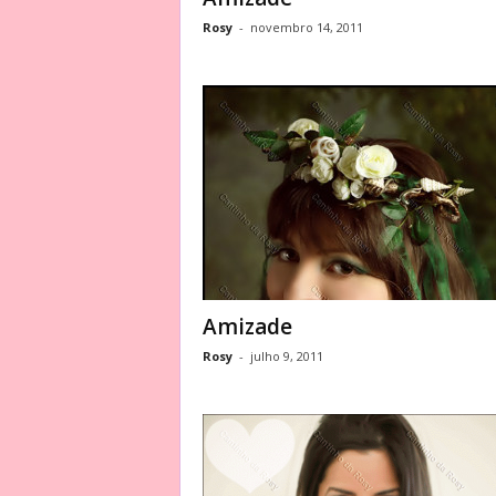
Rosy
-
novembro 14, 2011
Amizade
Rosy
-
julho 9, 2011