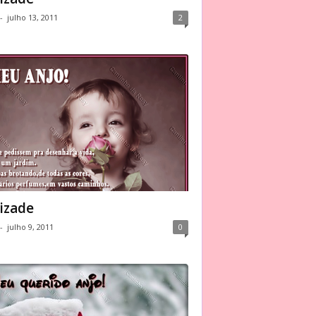
-
julho 13, 2011
2
izade
-
julho 9, 2011
0