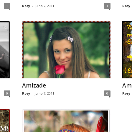
1
Rosy
-
julho 7, 2011
1
Rosy
Amizade
Am
0
Rosy
-
julho 7, 2011
0
Rosy