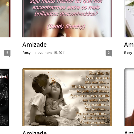
Amizade
Am
5
Rosy
-
novembro 15, 2011
2
Rosy
Amizade
Am