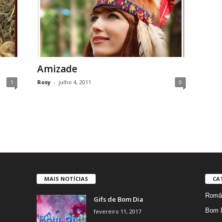
Amizade
1
Rosy
-
julho 4, 2011
0
MAIS NOTÍCIAS
CA
Român
Gifs de Bom Dia
Bom 
fevereiro 11, 2017