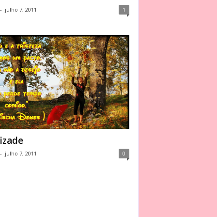
-
julho 7, 2011
1
izade
-
julho 7, 2011
0