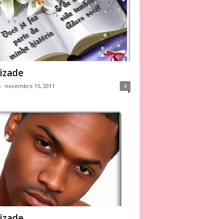
izade
-
novembro 15, 2011
4
izade