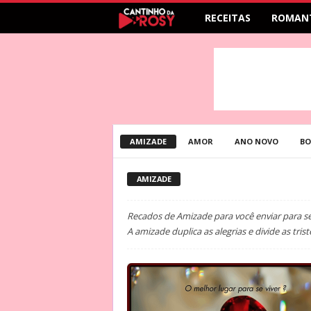
RECEITAS
ROMAN
AMIZADE
AMOR
ANO NOVO
BO
AMIZADE
Recados de Amizade para você enviar para se
A amizade duplica as alegrias e divide as trist