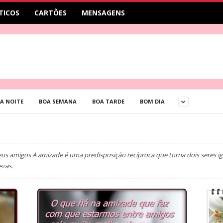
TICOS
CARTÕES
MENSAGENS
A NOITE
BOA SEMANA
BOA TARDE
BOM DIA
us amigos A amizade é uma predisposição recíproca que torna dois seres ig
ezas.