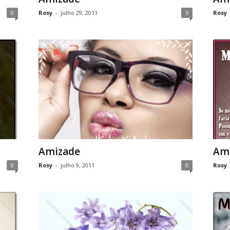
0
Rosy
-
julho 29, 2011
5
Rosy
Amizade
Am
0
Rosy
-
julho 9, 2011
0
Rosy