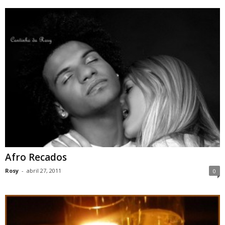
Afro Recados
Rosy
-
abril 27, 2011
0