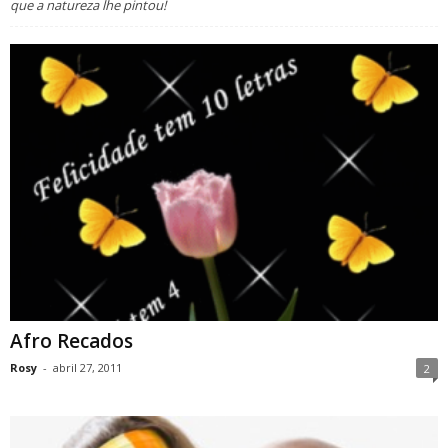
que a natureza lhe pintou!
Afro Recados
Rosy
-
abril 27, 2011
2