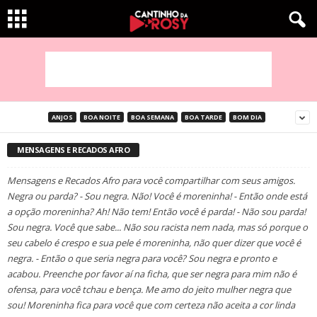
ANJOS
BOA NOITE
BOA SEMANA
BOA TARDE
BOM DIA
MENSAGENS E RECADOS AFRO
Mensagens e Recados Afro para você compartilhar com seus amigos.
Negra ou parda? - Sou negra. Não! Você é moreninha! - Então onde está
a opção moreninha? Ah! Não tem! Então você é parda! - Não sou parda!
Sou negra. Você que sabe... Não sou racista nem nada, mas só porque o
seu cabelo é crespo e sua pele é moreninha, não quer dizer que você é
negra. - Então o que seria negra para você? Sou negra e pronto e
acabou. Preenche por favor aí na ficha, que ser negra para mim não é
ofensa, para você tchau e bença. Me amo do jeito mulher negra que
sou! Moreninha fica para você que com certeza não aceita a cor linda