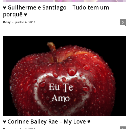
♥ Guilherme e Santiago – Tudo tem um
porquê ♥
Rosy
-
junho 6, 2011
0
♥ Corinne Bailey Rae – My Love ♥