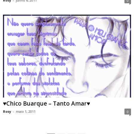
Rosy
-
junho 6, 2011
0
♥Chico Buarque – Tanto Amar♥
Rosy
-
maio 1, 2011
0