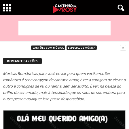
CARTÕES COM MÚSICA
ESPECIAL DE MÚSICA
ROMANCE CARTÕES
Musicas Românticas para você enviar para quem você ama. Ser
romântico é ter a coragem de cantar o amor, é ter a coragem de elevar o
outro a condições de rei ou rainha, sem ser súdito. É ver, na beleza do
brilho do ser amado, mais intensidade que os raios de sol, embora para
outra pessoa qualquer isso passe despercebido.