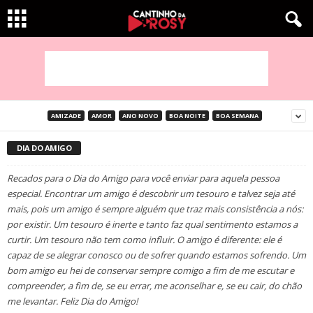
AMIZADE
AMOR
ANO NOVO
BOA NOITE
BOA SEMANA
DIA DO AMIGO
Recados para o Dia do Amigo para você enviar para aquela pessoa
especial. Encontrar um amigo é descobrir um tesouro e talvez seja até
mais, pois um amigo é sempre alguém que traz mais consistência a nós:
por existir. Um tesouro é inerte e tanto faz qual sentimento estamos a
curtir. Um tesouro não tem como influir. O amigo é diferente: ele é
capaz de se alegrar conosco ou de sofrer quando estamos sofrendo. Um
bom amigo eu hei de conservar sempre comigo a fim de me escutar e
compreender, a fim de, se eu errar, me aconselhar e, se eu cair, do chão
me levantar. Feliz Dia do Amigo!