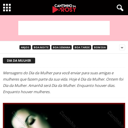
ANJOS
BOA NOITE
BOA SEMANA
BOA TARDE
BOM DIA
DIA DA MULHER
Mensagens do Dia da Mulher para você enviar para suas amigas e
mulheres que fazem parte da sua vida. Hoje é Dia da Mulher. Ontem foi
Dia da Mulher. Amanhã será Dia da Mulher. Enquanto houver dias.
Enquanto houver mulheres.