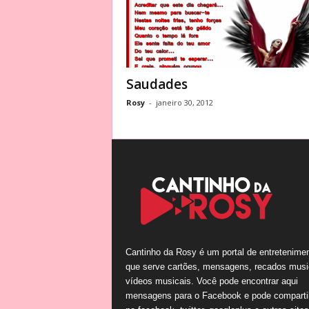
Saudades
Rosy
-
janeiro 30, 2012
Cantinho da Rosy é um portal de entretenime
que serve cartões, mensagens, recados musi
vídeos musicais. Você pode encontrar aqui
mensagens para o Facebook e pode comparti