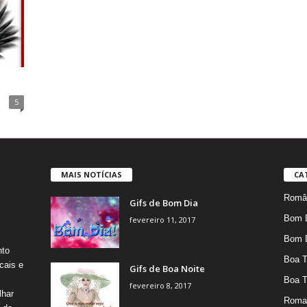
5
MAIS NOTÍCIAS
CA
Român
Gifs de Bom Dia
Bom 
fevereiro 11, 2017
Bom 
nto
Boa T
cais e
Gifs de Boa Noite
Boa T
fevereiro 8, 2017
lhar
Roma