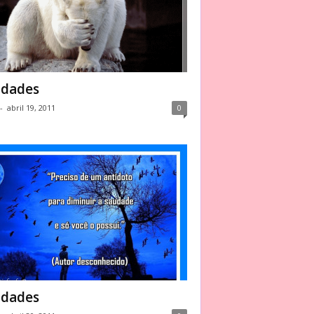
dades
-
abril 19, 2011
0
dades