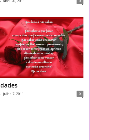
-
abril 20, 2011
0
dades
-
julho 7, 2011
0