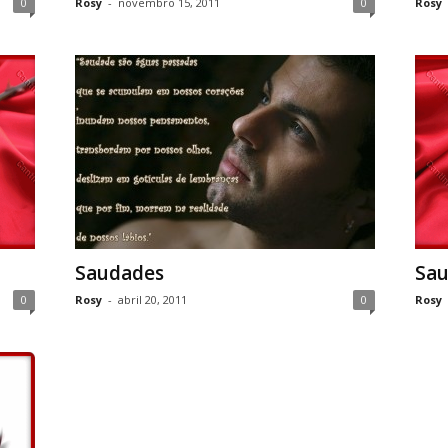
0
Rosy
-
novembro 15, 2011
0
Rosy
Saudades
Sau
0
Rosy
-
abril 20, 2011
0
Rosy