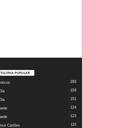
TEGORIA POPULAR
293
ticos
159
Dia
151
Dia
124
arde
123
arde
115
nce Cartões