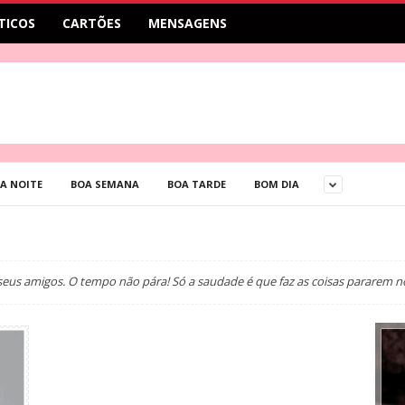
TICOS
CARTÕES
MENSAGENS
A NOITE
BOA SEMANA
BOA TARDE
BOM DIA
eus amigos. O tempo não pára! Só a saudade é que faz as coisas pararem n