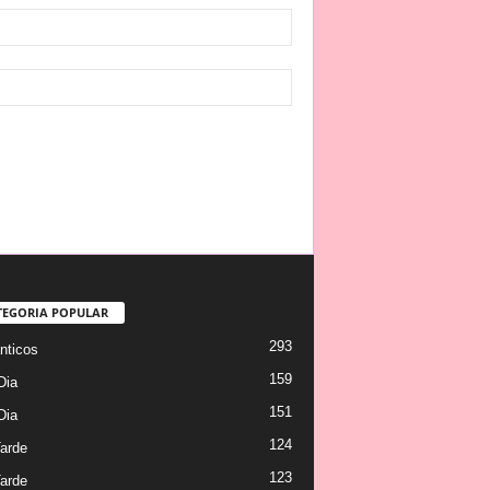
TEGORIA POPULAR
293
ticos
159
Dia
151
Dia
124
arde
123
arde