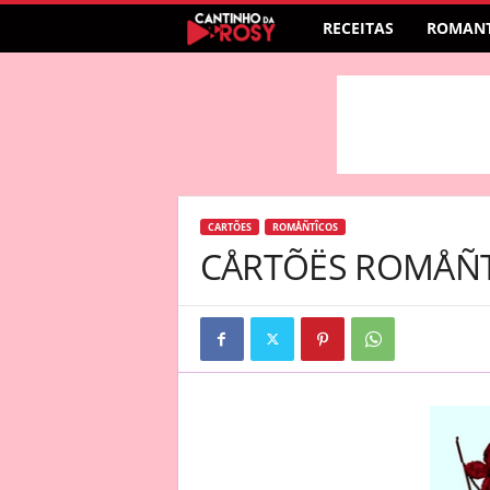
RECEITAS
ROMANT
CARTÕES
ROMÅÑTÎCOS
CÅRTÕËS ROMÅÑ