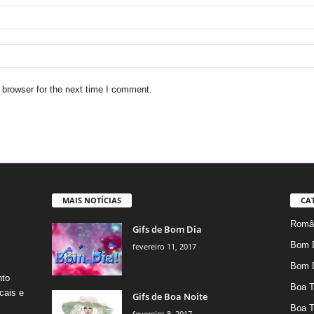
 browser for the next time I comment.
MAIS NOTÍCIAS
CA
Român
Gifs de Bom Dia
Bom 
fevereiro 11, 2017
Bom 
nto
Boa T
cais e
Gifs de Boa Noite
Boa T
fevereiro 8, 2017