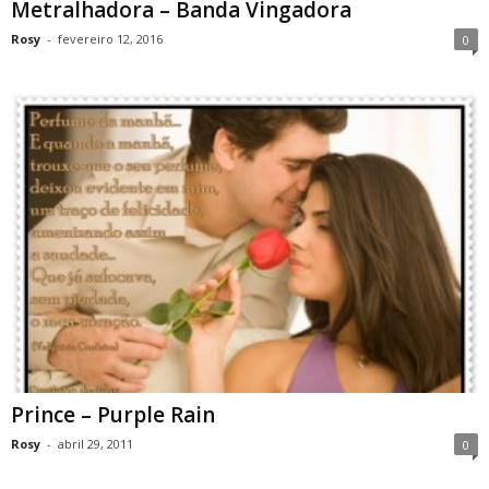
Metralhadora – Banda Vingadora
Rosy
-
fevereiro 12, 2016
0
Prince – Purple Rain
Rosy
-
abril 29, 2011
0