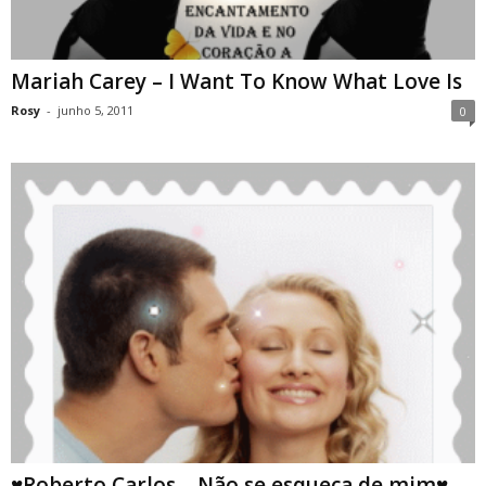
Mariah Carey – I Want To Know What Love Is
Rosy
-
junho 5, 2011
0
♥Roberto Carlos – Não se esqueça de mim♥