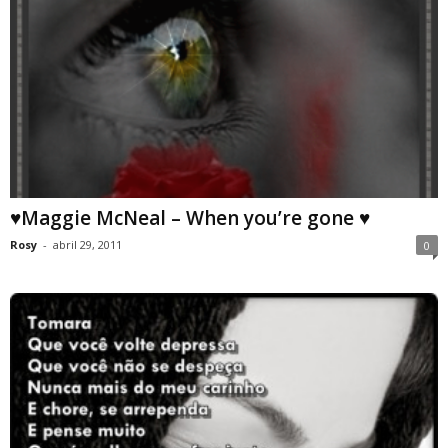
♥Maggie McNeal – When you’re gone ♥
Rosy
-
abril 29, 2011
0