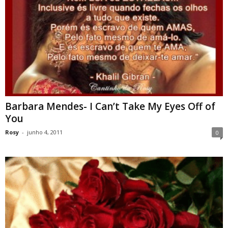
Barbara Mendes- I Can’t Take My Eyes Off of
You
Rosy
-
junho 4, 2011
0