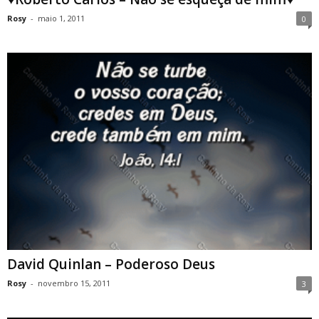
Rosy
-
maio 1, 2011
0
David Quinlan – Poderoso Deus
Rosy
-
novembro 15, 2011
3