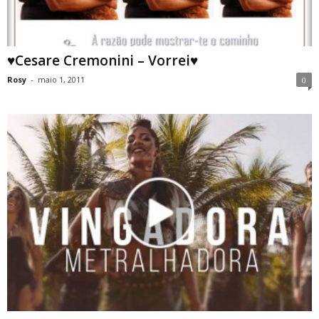
♥Cesare Cremonini – Vorrei♥
Rosy
-
maio 1, 2011
0