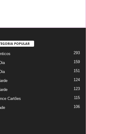
TEGORIA POPULAR
293
ticos
159
Dia
151
Dia
124
arde
123
arde
115
nce Cartões
106
ade