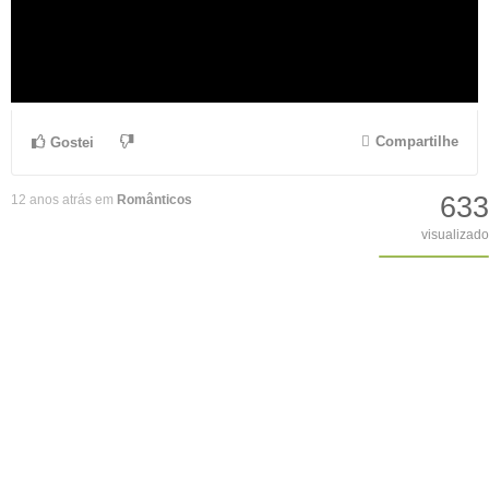
Compartilhe
Gostei
633
12 anos atrás em
Românticos
visualizado