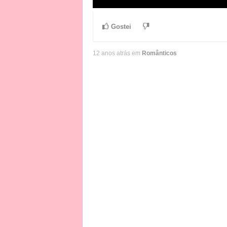
Gostei
12 anos atrás em
Românticos