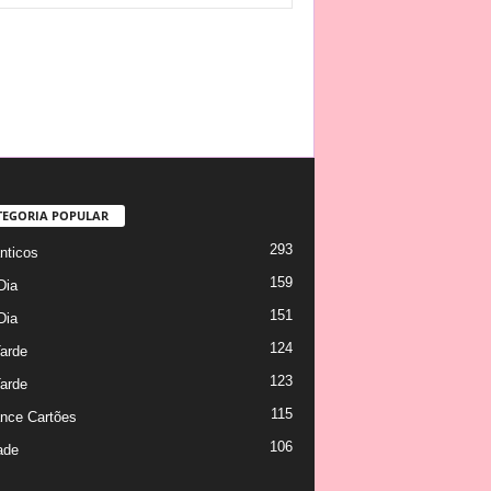
TEGORIA POPULAR
293
ticos
159
Dia
151
Dia
124
arde
123
arde
115
nce Cartões
106
ade