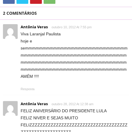
2 COMENTÁRIOS
Antônia Veras
outubro 10, 2012 At 7:55 pm
Viva Laranjal Paulista
hoje e
semmmmmmmmmmmmmmmmmmmmmmmmmmmmm
mmmmmmmmmmmmmmmmmmmmmmmmmmmmmm
mmmmmmmmmmmmmmmmmmmmmmmmmmmmmm
mmmmmmmmmmmmmmmmmmmmmmmmmmmmmm
AMÉM !!!!
Resposta
Antônia Veras
outubro 28, 2012 At 12:38 am
FELIZ ANIVERSÁRIO DO PRESIDENTE LULA
FELIZ NIVER E SEJAS MUITO
FELIZZZZZZZZZZZZZZZZZZZZZZZZZZZZZZZZZZZZZ
ZZZZZZZZZZZZZZZZZZZ