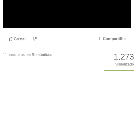
Compartilhe
Gostei
1,273
11 anos atrás em
Românticos
visualizado