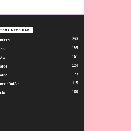
TEGORIA POPULAR
293
ticos
159
Dia
151
Dia
124
arde
123
arde
115
nce Cartões
106
ade