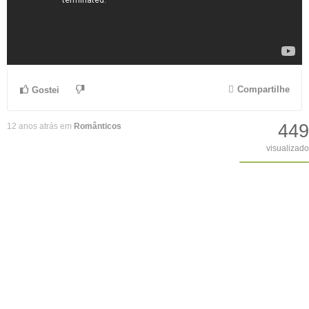
Compartilhe
Gostei
449
12 anos atrás em
Românticos
visualizado