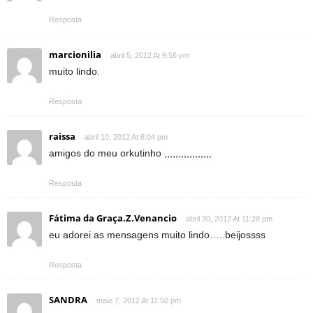
Resposta
marcionilia
abril 5, 2012 At 9:56 pm
muito lindo.
Resposta
raissa
abril 10, 2012 At 8:04 pm
amigos do meu orkutinho ,,,,,,,,,,,,,,,,,
Resposta
Fátima da Graça.Z.Venancio
abril 30, 2012 At 11:28 pm
eu adorei as mensagens muito lindo…..beijossss
Resposta
SANDRA
maio 7, 2012 At 11:50 pm