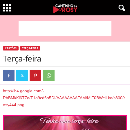
CARTÕES
TERÇA-FEIRA
Terça-feira
http://lh4.google.com/-
RbBMkKl6T7o/T1o9cd6o5DI/AAAAAAAAFAM/MiF0BWciLko/s800/r
osy444.png