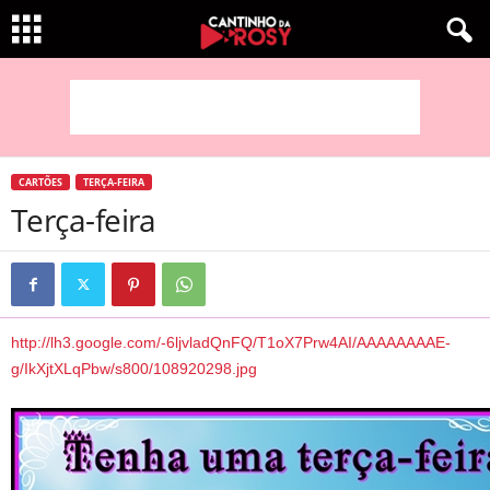
CARTÕES
TERÇA-FEIRA
Terça-feira
http://lh3.google.com/-6ljvladQnFQ/T1oX7Prw4AI/AAAAAAAAE-
g/IkXjtXLqPbw/s800/108920298.jpg