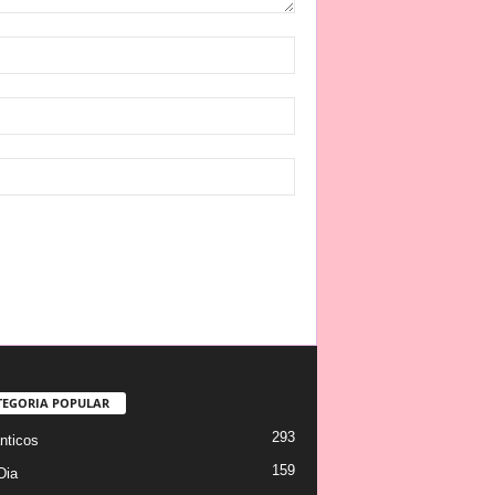
TEGORIA POPULAR
293
ticos
159
Dia