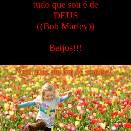
tudo que sou é de
DEUS
((Bob Marley))
Beijos!!!