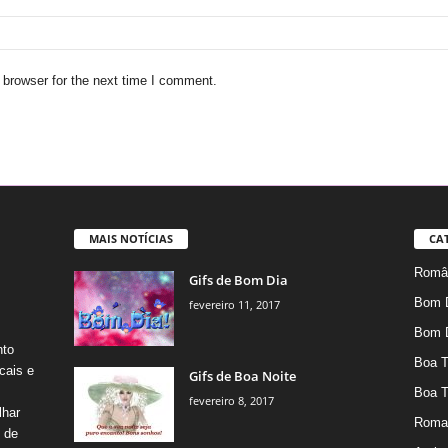
 browser for the next time I comment.
MAIS NOTÍCIAS
CA
Român
Gifs de Bom Dia
Bom 
fevereiro 11, 2017
Bom 
nto
Boa T
cais e
Gifs de Boa Noite
Boa T
fevereiro 8, 2017
lhar
Roma
s de