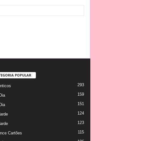
TEGORIA POPULAR
293
ticos
159
Dia
151
Dia
124
arde
123
arde
115
nce Cartões