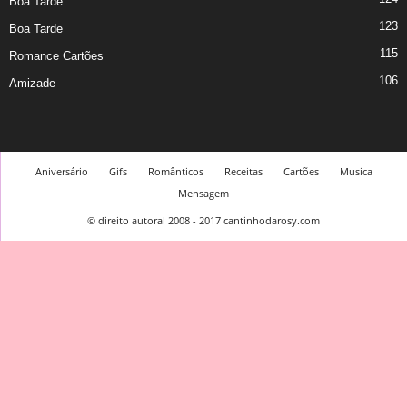
Boa Tarde
123
Boa Tarde
115
Romance Cartões
106
Amizade
Aniversário
Gifs
Românticos
Receitas
Cartões
Musica
Mensagem
© direito autoral 2008 - 2017 cantinhodarosy.com