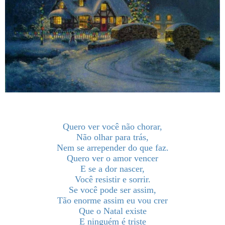
Quero ver você não chorar,
Não olhar para trás,
Nem se arrepender do que faz.
Quero ver o amor vencer
E se a dor nascer,
Você resistir e sorrir.
Se você pode ser assim,
Tão enorme assim eu vou crer
Que o Natal existe
E ninguém é triste