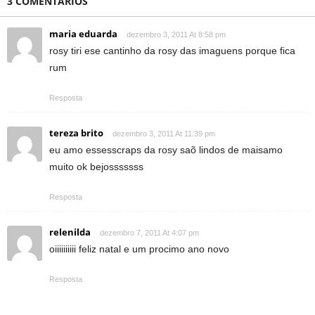
3 COMENTÁRIOS
maria eduarda
dezembro 3, 2011 At 8:58 pm
rosy tiri ese cantinho da rosy das imaguens porque fica
rum
Resposta
tereza brito
dezembro 3, 2011 At 11:39 pm
eu amo essesscraps da rosy saõ lindos de maisamo
muito ok bejosssssss
Resposta
relenilda
dezembro 7, 2011 At 4:07 pm
oiiiiiiiiii feliz natal e um procimo ano novo
Resposta