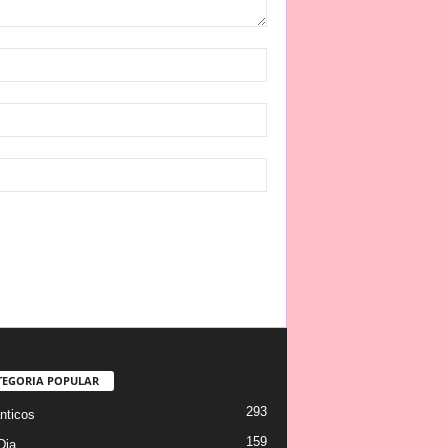
TEGORIA POPULAR
293
ticos
159
Dia