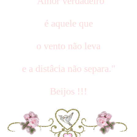
"Amor verdadeiro
é aquele que
o vento não leva
e a distâcia não separa."
Beijos !!!