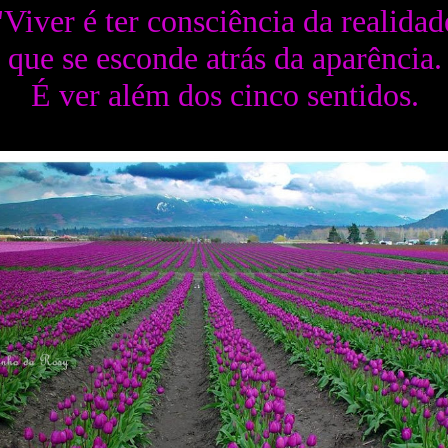
"Viver é ter consciência da realidad
que se esconde atrás da aparência.
É ver além dos cinco sentidos.