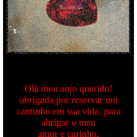
Olá meu anjo querido!
obrigada por reservar um
cantinho em sua vida, para
abrigar o meu
amor e carinho.