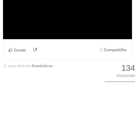
Compartilhe
Gostei
134
11 anos atrás em
Românticos
visualizado