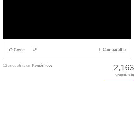
Compartilhe
Gostei
2,163
12 anos atrás em
Românticos
visualizado