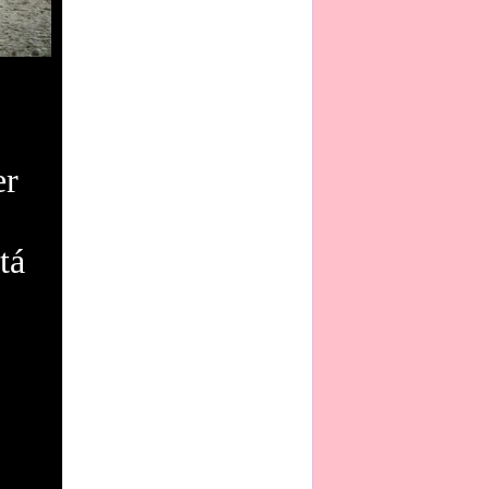
er
tá