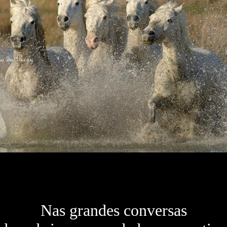
Nas grandes conversas