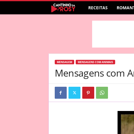
RECEITAS
ROMANT
MENSAGEM
MENSAGENS COM ANIMAIS
Mensagens com A