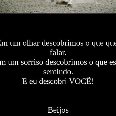
m um olhar descobrimos o que qu
falar.
m um sorriso descobrimos o que es
sentindo.
E eu descobri VOCÊ!
Beijos