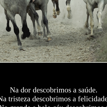
Na dor descobrimos a saúde.
Na tristeza descobrimos a felicidade