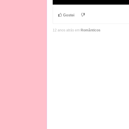
Gostei
12 anos atrás em
Românticos