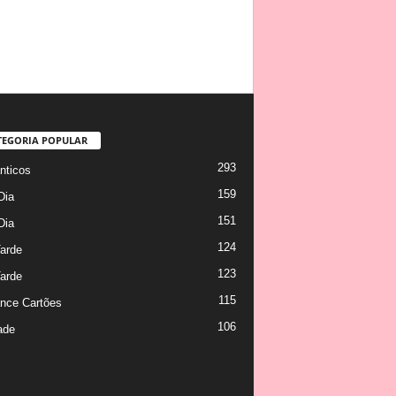
TEGORIA POPULAR
293
ticos
159
Dia
151
Dia
124
arde
123
arde
115
nce Cartões
106
ade