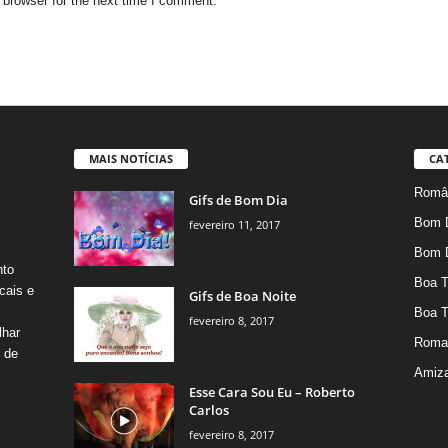
 browser for the next time I comment.
MAIS NOTÍCIAS
CA
Român
Gifs de Bom Dia
Bom 
fevereiro 11, 2017
Bom 
nto
Boa T
cais e
Gifs de Boa Noite
Boa T
fevereiro 8, 2017
lhar
Roma
s de
Amiz
Esse Cara Sou Eu – Roberto
Carlos
fevereiro 8, 2017