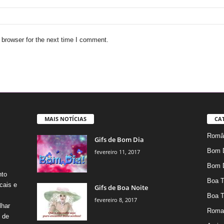
 browser for the next time I comment.
MAIS NOTÍCIAS
CA
Român
Gifs de Bom Dia
Bom 
fevereiro 11, 2017
Bom 
nto
Boa T
cais e
Gifs de Boa Noite
Boa T
fevereiro 8, 2017
lhar
Roma
s de