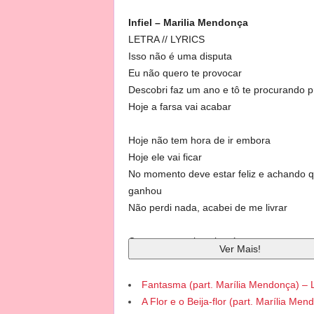
Infiel – Marilia Mendonça
LETRA // LYRICS
Isso não é uma disputa
Eu não quero te provocar
Descobri faz um ano e tô te procurando p
Hoje a farsa vai acabar
Hoje não tem hora de ir embora
Hoje ele vai ficar
No momento deve estar feliz e achando 
ganhou
Não perdi nada, acabei de me livrar
Com certeza ele vai atrás, mas com outra
Ver Mais!
intenção
Tá sem casa, sem rumo e você é a única
Fantasma (part. Marília Mendonça) –
A Flor e o Beija-flor (part. Marília Me
E agora será que aguenta a barra sozinh