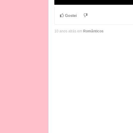
Gostei
10 anos atrás em
Românticos