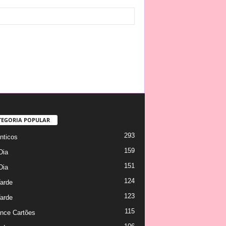
TEGORIA POPULAR
293
ticos
159
Dia
151
Dia
124
arde
123
arde
115
nce Cartões