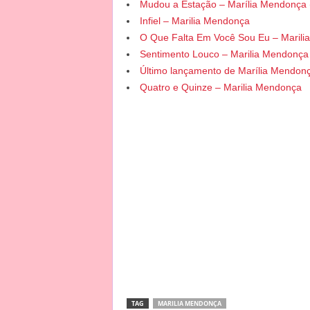
Mudou a Estação – Marília Mendonça (
Se sabia de tudo, se vira a culpa não é m
Infiel – Marilia Mendonça
O Que Falta Em Você Sou Eu – Maril
O seu prêmio que não vale nada, estou t
Sentimento Louco – Marilia Mendonça
entregando
Último lançamento de Marília Mendonç
Pus as malas lá fora e ele ainda saiu cho
Quatro e Quinze – Marilia Mendonça
Essa competição por amor só serviu pra
machucar
Tá na sua mão, você agora vai cuidar de
traidor
Me faça esse favor
Iêêê, infiel
Eu quero ver você morar num motel
Estou te expulsando do meu coração
Assuma as consequências dessa traição
Iêêê, infiel
Agora ela vai fazer o meu papel
TAG
MARILIA MENDONÇA