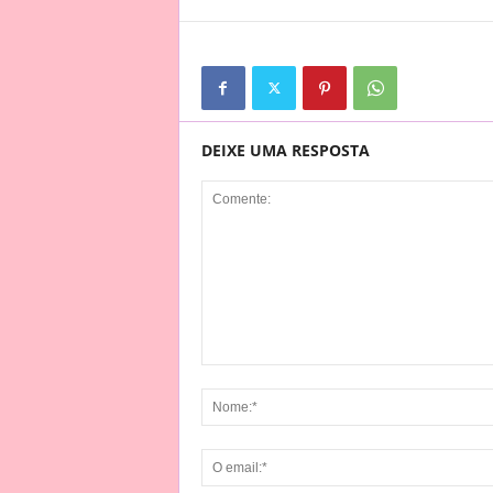
Daqui um tempo você vai se acostumar
E ai vai ser a ela que vai enganar
Você não vai mudar
DEIXE UMA RESPOSTA