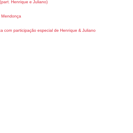
part. Henrique e Juliano)
inha
ia Mendonça
e
a com participação especial de Henrique & Juliano
rando
 me
 um