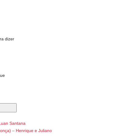
ra dizer
que
 opção
 Luan Santana
ndonça) – Henrique e Juliano
a?