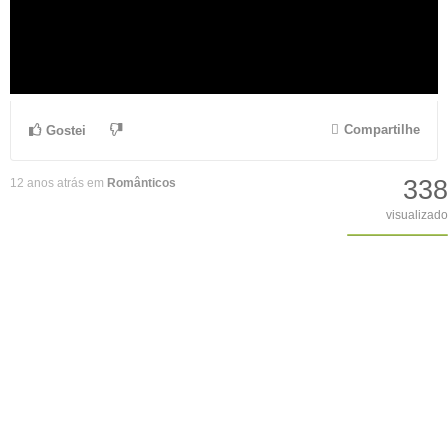
Compartilhe
Gostei
338
12 anos atrás em
Românticos
visualizado