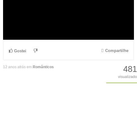
Compartilhe
Gostei
481
12 anos atrás em
Românticos
visualizado