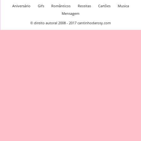
Aniversário
Gifs
Românticos
Receitas
Cartões
Musica
Mensagem
© direito autoral 2008 - 2017 cantinhodarosy.com