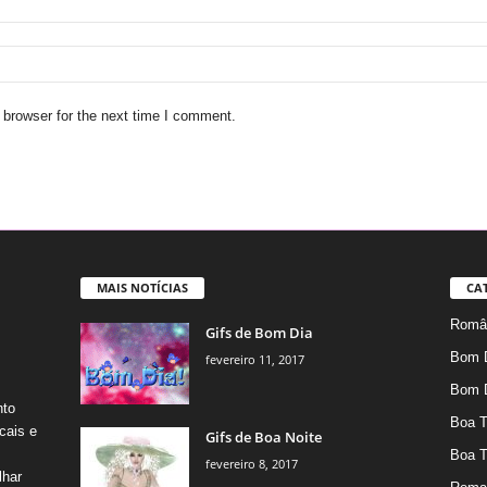
 browser for the next time I comment.
MAIS NOTÍCIAS
CA
Român
Gifs de Bom Dia
Bom 
fevereiro 11, 2017
Bom 
nto
Boa T
cais e
Gifs de Boa Noite
Boa T
fevereiro 8, 2017
lhar