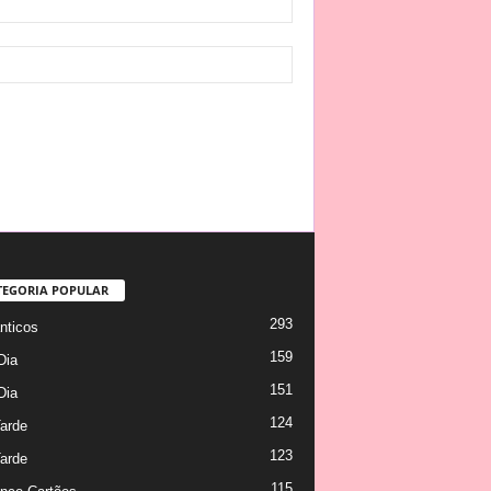
TEGORIA POPULAR
293
ticos
159
Dia
151
Dia
124
arde
123
arde
115