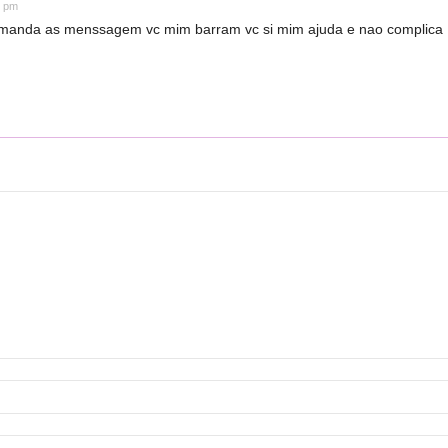
7 pm
 manda as menssagem vc mim barram vc si mim ajuda e nao complica