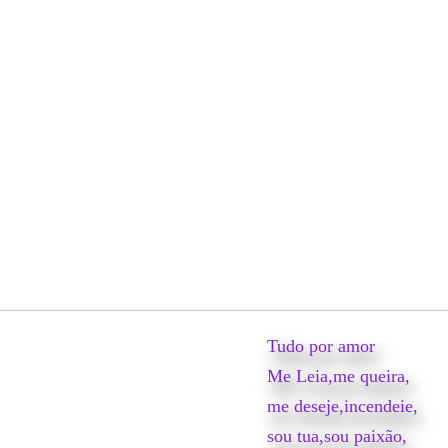
Tudo por amor
Me Leia,me queira,
me deseje,incendeie,
sou tua,sou paixão,