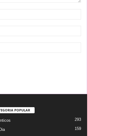
TEGORIA POPULAR
293
ticos
159
Dia