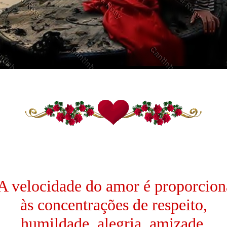
A velocidade do amor é proporcion
às concentrações de respeito,
humildade, alegria, amizade,