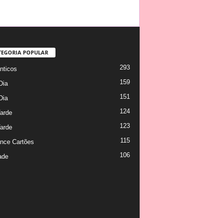
TEGORIA POPULAR
293
ticos
159
Dia
151
Dia
124
arde
123
arde
115
nce Cartões
106
ade