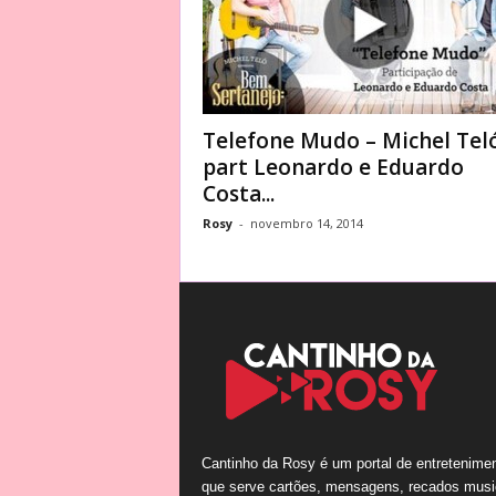
Telefone Mudo – Michel Tel
part Leonardo e Eduardo
Costa...
Rosy
-
novembro 14, 2014
Cantinho da Rosy é um portal de entretenime
que serve cartões, mensagens, recados musi