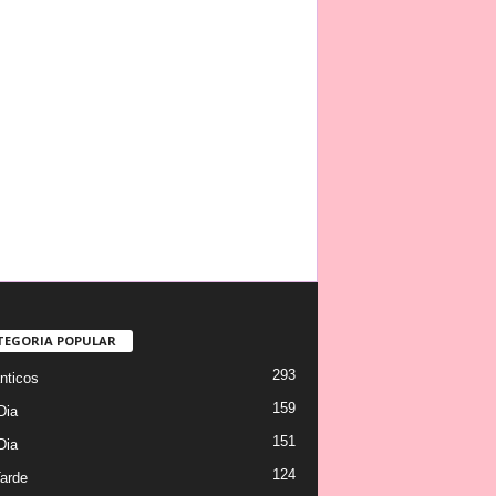
TEGORIA POPULAR
293
ticos
159
Dia
151
Dia
124
arde