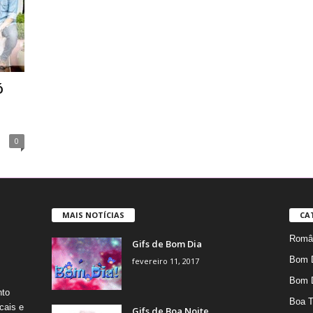
ó
0
MAIS NOTÍCIAS
CA
Român
Gifs de Bom Dia
Bom 
fevereiro 11, 2017
Bom 
nto
Boa T
cais e
Gifs de Boa Noite