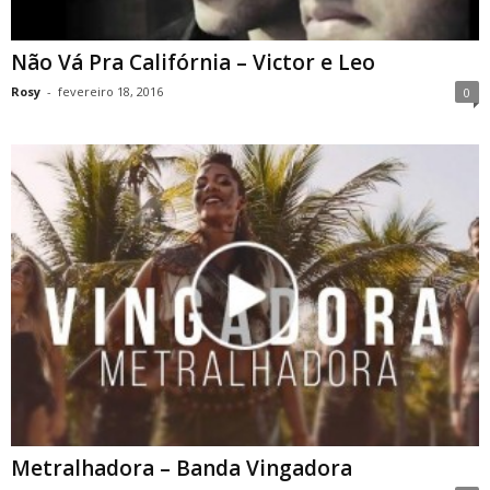
Não Vá Pra Califórnia – Victor e Leo
Rosy
-
fevereiro 18, 2016
0
Metralhadora – Banda Vingadora