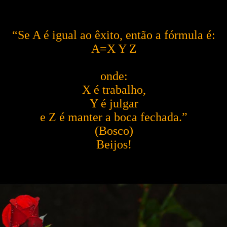
“Se A é igual ao êxito, então a fórmula é:
A=X Y Z
onde:
X é trabalho,
Y é julgar
e Z é manter a boca fechada.”
(Bosco)
Beijos!