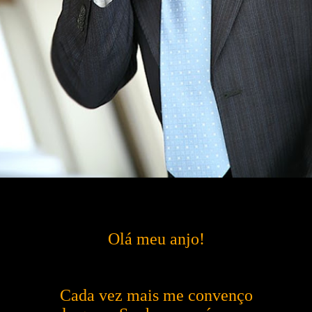
Olá meu anjo!
Cada vez mais me convenço