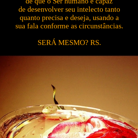
de que o Ser humano é capaz
de desenvolver seu intelecto tanto
quanto precisa e deseja, usando a
sua fala conforme as circunstâncias.
SERÁ MESMO? RS.