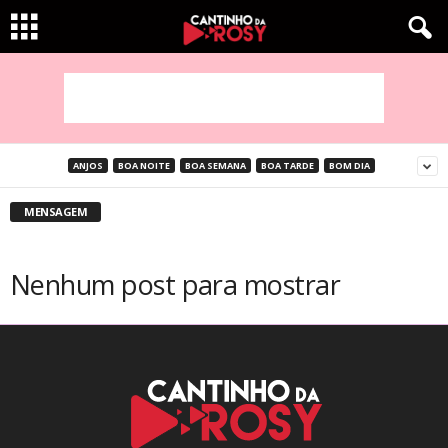
ANJOS
BOA NOITE
BOA SEMANA
BOA TARDE
BOM DIA
MENSAGEM
Nenhum post para mostrar