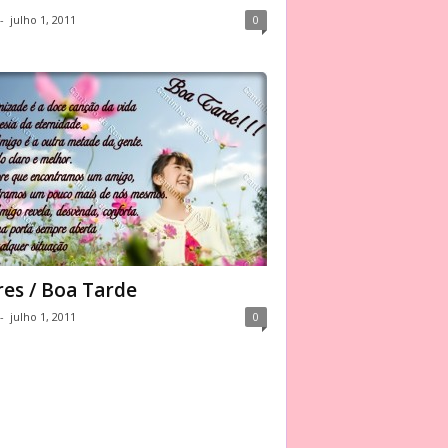
-
julho 1, 2011
0
res / Boa Tarde
-
julho 1, 2011
0