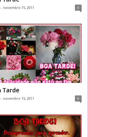
-
novembro 15, 2011
0
 Tarde
-
novembro 15, 2011
0