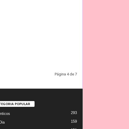
Página 4 de 7
TEGORIA POPULAR
293
ticos
159
Dia