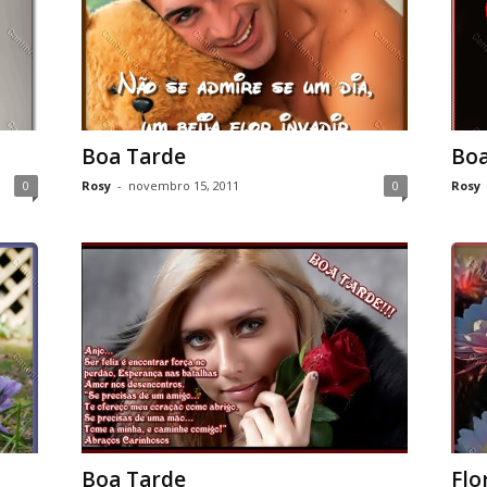
Boa Tarde
Boa
0
Rosy
-
novembro 15, 2011
0
Rosy
Boa Tarde
Flo