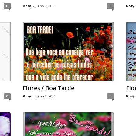
0
Rosy
-
julho 7, 2011
0
Rosy
Flores / Boa Tarde
Flo
0
Rosy
-
julho 1, 2011
0
Rosy