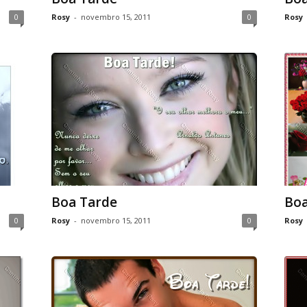
0
Rosy
-
novembro 15, 2011
0
Rosy
Boa Tarde
Boa
0
Rosy
-
novembro 15, 2011
0
Rosy