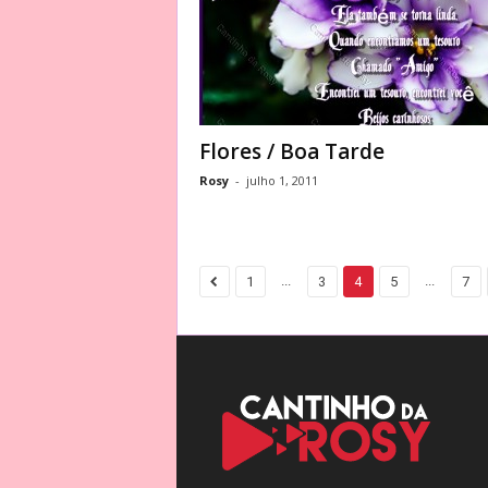
Flores / Boa Tarde
Rosy
-
julho 1, 2011
...
...
1
3
4
5
7