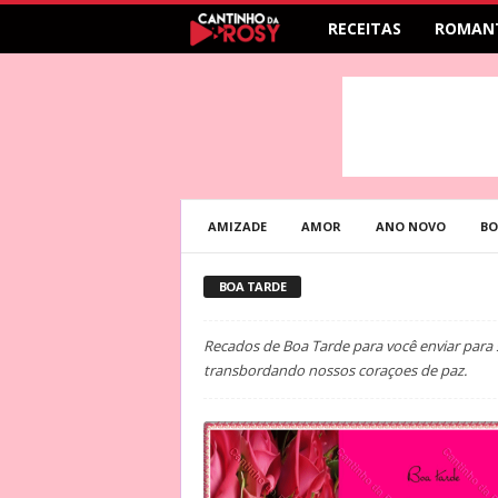
RECEITAS
ROMAN
AMIZADE
AMOR
ANO NOVO
BO
BOA TARDE
Recados de Boa Tarde para você enviar para 
transbordando nossos coraçoes de paz.