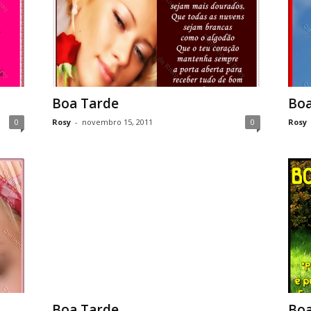
Boa Tarde
Boa
0
Rosy
-
novembro 15, 2011
0
Rosy
Boa Tarde
Boa