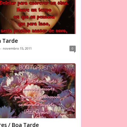
 Tarde
-
novembro 15, 2011
0
res / Boa Tarde