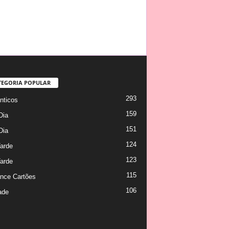
TEGORIA POPULAR
293
ticos
159
Dia
151
Dia
124
arde
123
arde
115
nce Cartões
106
ade