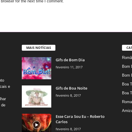
 browser for the next time I comment.
MAIS NOTÍCIAS
CA
Român
Gifs de Bom Dia
Bom 
fevereiro 11, 2017
Bom 
nto
Boa T
cais e
Gifs de Boa Noite
Boa T
fevereiro 8, 2017
lhar
Roma
s de
Amiz
Esse Cara Sou Eu – Roberto
Carlos
fevereiro 8, 2017