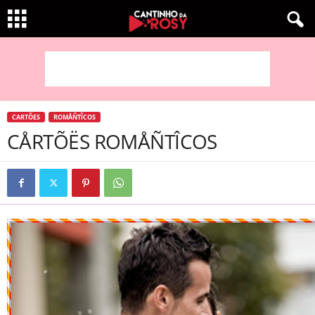
CARTÕES
ROMÅÑTÎCOS
CÅRTÕËS ROMÅÑTÎCOS