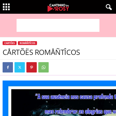
CARTÕES
ROMÅÑTÎCOS
CÅRTÕËS ROMÅÑTÎCOS