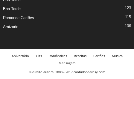
123
Boa Tarde
115
Romance Cartões
106
Amizade
Aniversário
Gifs
Românticos
Receitas
Cartões
Musica
Mensagem
© direito autoral 2008 - 2017 cantinhodarosy.com